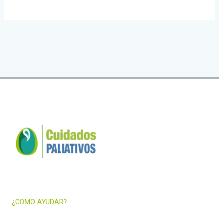
son
los
cuidados
paliativos?
¿COMO AYUDAR?