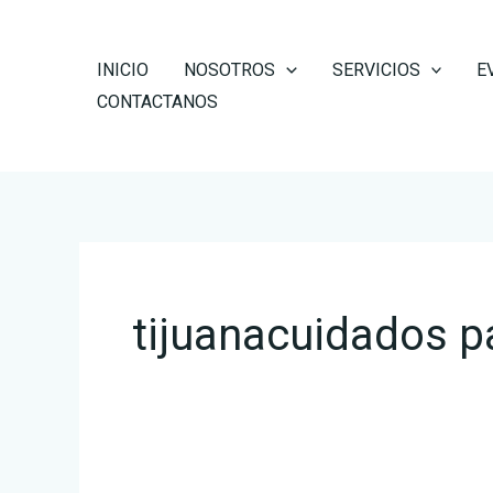
Ir
al
INICIO
NOSOTROS
SERVICIOS
E
contenido
CONTACTANOS
tijuanacuidados pa