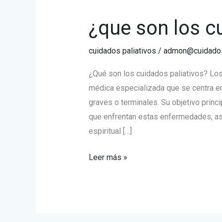
¿que son los c
cuidados paliativos
/
admon@cuidadosp
¿Qué son los cuidados paliativos? Los
médica especializada que se centra en
graves o terminales. Su objetivo princi
que enfrentan estas enfermedades, así
espiritual […]
¿que
Leer más »
son
los
cuidados
paliativos?